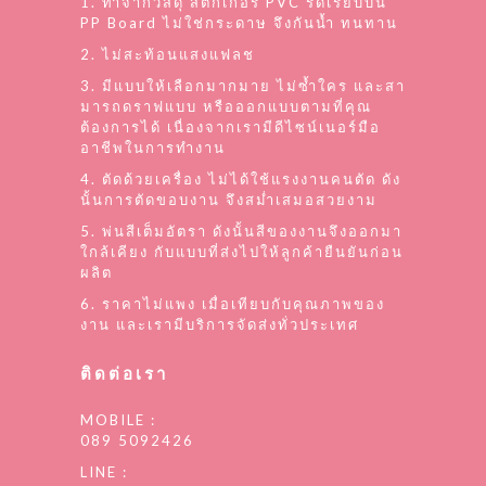
1. ทำจากวัสดุ สติ๊กเกอร์ PVC รีดเรียบบน
PP Board ไม่ใช่กระดาษ จึงกันน้ำ ทนทาน
2. ไม่สะท้อนแสงแฟลช
3. มีแบบให้เลือกมากมาย ไม่ซ้ำใคร และสา
มารถดราฟแบบ หรือออกแบบตามที่คุณ
ต้องการได้ เนื่องจากเรามีดีไซน์เนอร์มือ
อาชีพในการทำงาน
4. ตัดด้วยเครื่อง ไม่ได้ใช้แรงงานคนตัด ดัง
นั้นการตัดขอบงาน จึงสม่ำเสมอสวยงาม
5. พ่นสีเต็มอัตรา ดังนั้นสีของงานจึงออกมา
ใกล้เคียง กับแบบที่ส่งไปให้ลูกค้ายืนยันก่อน
ผลิต
6. ราคาไม่แพง เมื่อเทียบกับคุณภาพของ
งาน และเรามีบริการจัดส่งทั่วประเทศ
ติดต่อเรา
MOBILE :
089 5092426
LINE :