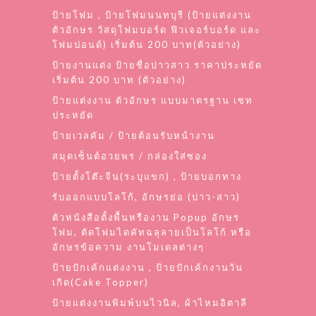
ป้ายโฟม , ป้ายโฟมนนทบุรี (ป้ายแต่งงาน
ตัวอักษร วัสดุโฟมบอร์ด ฟิวเจอร์บอร์ด และ
โฟมปอนด์) เริ่มต้น 200 บาท(ตัวอย่าง)
ป้ายงานแต่ง ป้ายชื่อบ่าวสาว ราคาประหยัด
เริ่มต้น 200 บาท (ตัวอย่าง)
ป้ายแต่งงาน ตัวอักษร แบบมาตรฐาน เซท
ประหยัด
ป้ายเวลคัม / ป้ายต้อนรับหน้างาน
สมุดเซ็นต์อวยพร / กล่องใส่ซอง
ป้ายตั้งโต๊ะจีน(ระบุแขก) , ป้ายบอกทาง
รับออกแบบโลโก้, อักษรย่อ (บ่าว-สาว)
ตัวหนังสือตั้งพื้นหรืองาน Popup อักษร
โฟม, ตัดโฟมไดคัทฉลุลายเป็นโลโก้ หรือ
อักษรข้อความ งานโมเดลต่างๆ
ป้ายปักเค้กแต่งงาน , ป้ายปักเค้กงานวัน
เกิด(Cake Topper)
ป้ายแต่งงานพิมพ์บนไวนิล, ผ้าไหมอิตาลี