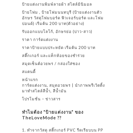
ป้ายแต่งงานพิมพ์ลายผ้า สไตล์มินิมอล
ป้ายโฟม , ป้ายโฟมนนทบุรี (ป้ายแต่งงานตัว
อักษร วัสดุโฟมบอร์ด ฟิวเจอร์บอร์ด และโฟม
ปอนด์) เริ่มต้น 200 บาท(ตัวอย่าง)
รับออกแบบโลโก้, อักษรย่อ (บ่าว-สาว)
ราคา การ์ดแต่งงาน
ราคาป้ายแบบประหยัด เริ่มต้น 200 บาท
สติ๊กเกอร์ และแท็กห้อยของชำร่วย
สมุดเซ็นต์อวยพร / กล่องใส่ซอง
สแตนดี้
หน้าแรก
การ์ดแต่งงาน, สมุดอวยพร | นำภาพพรีเว้ดดิ้ง
มาทำสไตล์สีน้ำ, สีน้ำมัน
โปรโมชั่น – ข่าวสาร
ทำไมต้อง “ป้ายแต่งงาน” ของ
TheLoveMode ??
1. ทำจากวัสดุ สติ๊กเกอร์ PVC รีดเรียบบน PP