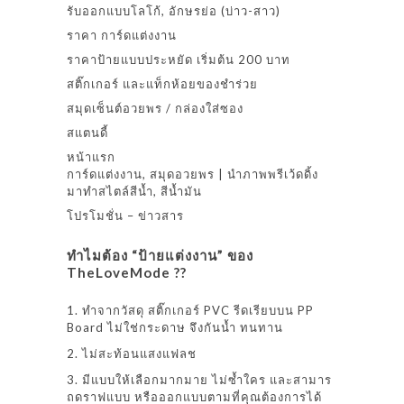
รับออกแบบโลโก้, อักษรย่อ (บ่าว-สาว)
ราคา การ์ดแต่งงาน
ราคาป้ายแบบประหยัด เริ่มต้น 200 บาท
สติ๊กเกอร์ และแท็กห้อยของชำร่วย
สมุดเซ็นต์อวยพร / กล่องใส่ซอง
สแตนดี้
หน้าแรก
การ์ดแต่งงาน, สมุดอวยพร | นำภาพพรีเว้ดดิ้ง
มาทำสไตล์สีน้ำ, สีน้ำมัน
โปรโมชั่น – ข่าวสาร
ทำไมต้อง “ป้ายแต่งงาน” ของ
TheLoveMode ??
1. ทำจากวัสดุ สติ๊กเกอร์ PVC รีดเรียบบน PP
Board ไม่ใช่กระดาษ จึงกันน้ำ ทนทาน
2. ไม่สะท้อนแสงแฟลช
3. มีแบบให้เลือกมากมาย ไม่ซ้ำใคร และสามาร
ถดราฟแบบ หรือออกแบบตามที่คุณต้องการได้