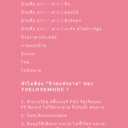
ป้ายชื่อ บ่าว ♡ สาว | จีน
ป้ายชื่อ บ่าว ♡ สาว | ดอกไม้
ป้ายชื่อ บ่าว ♡ สาว | ตัวอักษร
ป้ายชื่อ บ่าว ♡ สาว | น่ารัก สไตล์การ์ตูน
ป้ายราคาประหยัด
ภาพแต่งบ้าน
อังกฤษ
ไทย
ไม่มีหมวด
ทำไมต้อง “ป้ายแต่งงาน” ของ
THELOVEMODE ?
1. ทำจากวัสดุ สติ๊กเกอร์ PVC รีดเรียบบน
PP Board ไม่ใช่กระดาษ จึงกันน้ำ ทนทาน
2. ไม่สะท้อนแสงแฟลช
3. มีแบบให้เลือกมากมาย ไม่ซ้ำใคร และสา