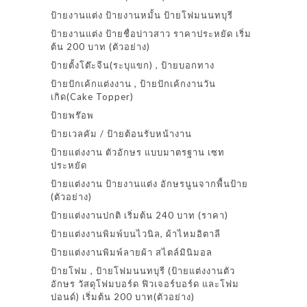
ป้ายงานแต่ง ป้ายงานหมั้น ป้ายโฟมนนทบุรี
ป้ายงานแต่ง ป้ายชื่อบ่าวสาว ราคาประหยัด เริ่ม
ต้น 200 บาท (ตัวอย่าง)
ป้ายตั้งโต๊ะจีน(ระบุแขก) , ป้ายบอกทาง
ป้ายปักเค้กแต่งงาน , ป้ายปักเค้กงานวัน
เกิด(Cake Topper)
ป้ายพร๊อพ
ป้ายเวลคัม / ป้ายต้อนรับหน้างาน
ป้ายแต่งงาน ตัวอักษร แบบมาตรฐาน เซท
ประหยัด
ป้ายแต่งงาน ป้ายงานแต่ง อักษรนูนจากพื้นป้าย
(ตัวอย่าง)
ป้ายแต่งงานปกติ เริ่มต้น 240 บาท (ราคา)
ป้ายแต่งงานพิมพ์บนไวนิล, ผ้าไหมอิตาลี
ป้ายแต่งงานพิมพ์ลายผ้า สไตล์มินิมอล
ป้ายโฟม , ป้ายโฟมนนทบุรี (ป้ายแต่งงานตัว
อักษร วัสดุโฟมบอร์ด ฟิวเจอร์บอร์ด และโฟม
ปอนด์) เริ่มต้น 200 บาท(ตัวอย่าง)