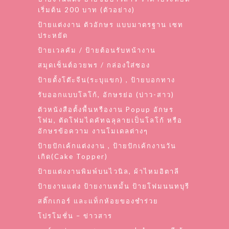
เริ่มต้น 200 บาท (ตัวอย่าง)
ป้ายแต่งงาน ตัวอักษร แบบมาตรฐาน เซท
ประหยัด
ป้ายเวลคัม / ป้ายต้อนรับหน้างาน
สมุดเซ็นต์อวยพร / กล่องใส่ซอง
ป้ายตั้งโต๊ะจีน(ระบุแขก) , ป้ายบอกทาง
รับออกแบบโลโก้, อักษรย่อ (บ่าว-สาว)
ตัวหนังสือตั้งพื้นหรืองาน Popup อักษร
โฟม, ตัดโฟมไดคัทฉลุลายเป็นโลโก้ หรือ
อักษรข้อความ งานโมเดลต่างๆ
ป้ายปักเค้กแต่งงาน , ป้ายปักเค้กงานวัน
เกิด(Cake Topper)
ป้ายแต่งงานพิมพ์บนไวนิล, ผ้าไหมอิตาลี
ป้ายงานแต่ง ป้ายงานหมั้น ป้ายโฟมนนทบุรี
สติ๊กเกอร์ และแท็กห้อยของชำร่วย
โปรโมชั่น – ข่าวสาร