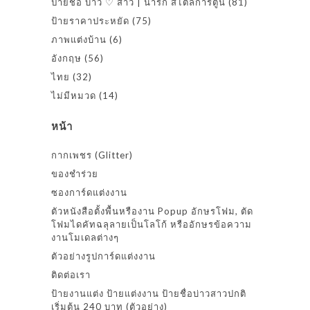
ป้ายชื่อ บ่าว ♡ สาว | น่ารัก สไตล์การ์ตูน
(81)
ป้ายราคาประหยัด
(75)
ภาพแต่งบ้าน
(6)
อังกฤษ
(56)
ไทย
(32)
ไม่มีหมวด
(14)
หน้า
กากเพชร (Glitter)
ของชำร่วย
ซองการ์ดแต่งงาน
ตัวหนังสือตั้งพื้นหรืองาน Popup อักษรโฟม, ตัด
โฟมไดคัทฉลุลายเป็นโลโก้ หรืออักษรข้อความ
งานโมเดลต่างๆ
ตัวอย่างรูปการ์ดแต่งงาน
ติดต่อเรา
ป้ายงานแต่ง ป้ายแต่งงาน ป้ายชื่อบ่าวสาวปกติ
เริ่มต้น 240 บาท (ตัวอย่าง)