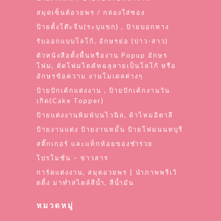
สมุดเซ็นต์อวยพร / กล่องใส่ซอง
ป้ายตั้งโต๊ะจีน(ระบุแขก) , ป้ายบอกทาง
รับออกแบบโลโก้, อักษรย่อ (บ่าว-สาว)
ตัวหนังสือตั้งพื้นหรืองาน Popup อักษร
โฟม, ตัดโฟมไดคัทฉลุลายเป็นโลโก้ หรือ
อักษรข้อความ งานโมเดลต่างๆ
ป้ายปักเค้กแต่งงาน , ป้ายปักเค้กงานวัน
เกิด(Cake Topper)
ป้ายแต่งงานพิมพ์บนไวนิล, ผ้าไหมอิตาลี
ป้ายงานแต่ง ป้ายงานหมั้น ป้ายโฟมนนทบุรี
สติ๊กเกอร์ และแท็กห้อยของชำร่วย
โปรโมชั่น – ข่าวสาร
การ์ดแต่งงาน, สมุดอวยพร | นำภาพพรีเว้
ดดิ้ง มาทำสไตล์สีน้ำ, สีน้ำมัน
หมวดหมู่