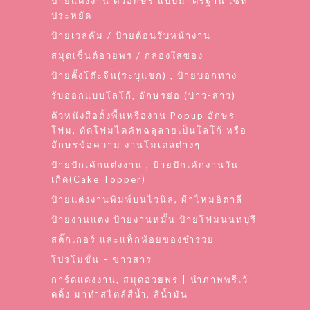
ป้ายแต่งงาน ตัวอักษร แบบมาตรฐาน เซท
ประหยัด
ป้ายเวลคัม / ป้ายต้อนรับหน้างาน
สมุดเซ็นต์อวยพร / กล่องใส่ซอง
ป้ายตั้งโต๊ะจีน(ระบุแขก) , ป้ายบอกทาง
รับออกแบบโลโก้, อักษรย่อ (บ่าว-สาว)
ตัวหนังสือตั้งพื้นหรืองาน Popup อักษร
โฟม, ตัดโฟมไดคัทฉลุลายเป็นโลโก้ หรือ
อักษรข้อความ งานโมเดลต่างๆ
ป้ายปักเค้กแต่งงาน , ป้ายปักเค้กงานวัน
เกิด(Cake Topper)
ป้ายแต่งงานพิมพ์บนไวนิล, ผ้าไหมอิตาลี
ป้ายงานแต่ง ป้ายงานหมั้น ป้ายโฟมนนทบุรี
สติ๊กเกอร์ และแท็กห้อยของชำร่วย
โปรโมชั่น – ข่าวสาร
การ์ดแต่งงาน, สมุดอวยพร | นำภาพพรีเว้
ดดิ้ง มาทำสไตล์สีน้ำ, สีน้ำมัน