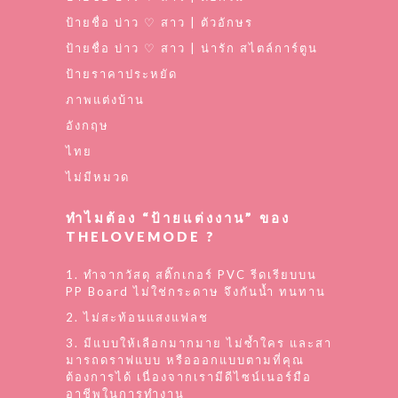
ป้ายชื่อ บ่าว ♡ สาว | ตัวอักษร
ป้ายชื่อ บ่าว ♡ สาว | น่ารัก สไตล์การ์ตูน
ป้ายราคาประหยัด
ภาพแต่งบ้าน
อังกฤษ
ไทย
ไม่มีหมวด
ทำไมต้อง “ป้ายแต่งงาน” ของ
THELOVEMODE ?
1. ทำจากวัสดุ สติ๊กเกอร์ PVC รีดเรียบบน
PP Board ไม่ใช่กระดาษ จึงกันน้ำ ทนทาน
2. ไม่สะท้อนแสงแฟลช
3. มีแบบให้เลือกมากมาย ไม่ซ้ำใคร และสา
มารถดราฟแบบ หรือออกแบบตามที่คุณ
ต้องการได้ เนื่องจากเรามีดีไซน์เนอร์มือ
อาชีพในการทำงาน