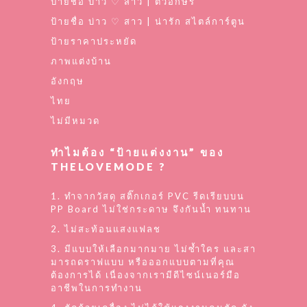
ป้ายชื่อ บ่าว ♡ สาว | ตัวอักษร
ป้ายชื่อ บ่าว ♡ สาว | น่ารัก สไตล์การ์ตูน
ป้ายราคาประหยัด
ภาพแต่งบ้าน
อังกฤษ
ไทย
ไม่มีหมวด
ทำไมต้อง “ป้ายแต่งงาน” ของ
THELOVEMODE ?
1. ทำจากวัสดุ สติ๊กเกอร์ PVC รีดเรียบบน
PP Board ไม่ใช่กระดาษ จึงกันน้ำ ทนทาน
2. ไม่สะท้อนแสงแฟลช
3. มีแบบให้เลือกมากมาย ไม่ซ้ำใคร และสา
มารถดราฟแบบ หรือออกแบบตามที่คุณ
ต้องการได้ เนื่องจากเรามีดีไซน์เนอร์มือ
อาชีพในการทำงาน