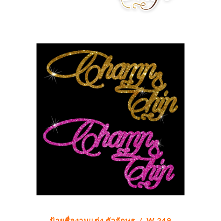
ป้ายชื่องานแต่ง ตัวอักษร / W 249