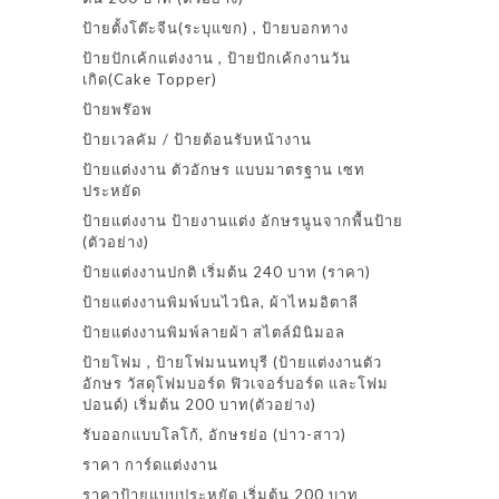
ป้ายตั้งโต๊ะจีน(ระบุแขก) , ป้ายบอกทาง
ป้ายปักเค้กแต่งงาน , ป้ายปักเค้กงานวัน
เกิด(Cake Topper)
ป้ายพร๊อพ
ป้ายเวลคัม / ป้ายต้อนรับหน้างาน
ป้ายแต่งงาน ตัวอักษร แบบมาตรฐาน เซท
ประหยัด
ป้ายแต่งงาน ป้ายงานแต่ง อักษรนูนจากพื้นป้าย
(ตัวอย่าง)
ป้ายแต่งงานปกติ เริ่มต้น 240 บาท (ราคา)
ป้ายแต่งงานพิมพ์บนไวนิล, ผ้าไหมอิตาลี
ป้ายแต่งงานพิมพ์ลายผ้า สไตล์มินิมอล
ป้ายโฟม , ป้ายโฟมนนทบุรี (ป้ายแต่งงานตัว
อักษร วัสดุโฟมบอร์ด ฟิวเจอร์บอร์ด และโฟม
ปอนด์) เริ่มต้น 200 บาท(ตัวอย่าง)
รับออกแบบโลโก้, อักษรย่อ (บ่าว-สาว)
ราคา การ์ดแต่งงาน
ราคาป้ายแบบประหยัด เริ่มต้น 200 บาท