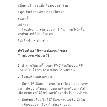
สติ๊กเกอร์ และแท็กห้อยของชำร่วย
สมุดเซ็นต์อวยพร / กล่องใส่ซอง
สแตนดี้
หน้าแรก
การ์ดแต่งงาน, สมุดอวยพร | นำภาพพรีเว้ดดิ้ง
มาทำสไตล์สีน้ำ, สีน้ำมัน
โปรโมชั่น – ข่าวสาร
ทำไมต้อง “ป้ายแต่งงาน” ของ
TheLoveMode ??
1. ทำจากวัสดุ สติ๊กเกอร์ PVC รีดเรียบบน PP
Board ไม่ใช่กระดาษ จึงกันน้ำ ทนทาน
2. ไม่สะท้อนแสงแฟลช
3. มีแบบให้เลือกมากมาย ไม่ซ้ำใคร และสามาร
ถดราฟแบบ หรือออกแบบตามที่คุณต้องการได้
เนื่องจากเรามีดีไซน์เนอร์มืออาชีพในการทำงาน
4. ตัดด้วยเครื่อง ไม่ได้ใช้แรงงานคนตัด ดังนั้น
การตัดขอบงาน จึงสม่ำเสมอสวยงาม