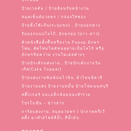
ป้ายเวลคัม / ป้ายต้อนรับหน้างาน
สมุดเซ็นต์อวยพร / กล่องใส่ซอง
ป้ายตั้งโต๊ะจีน(ระบุแขก) , ป้ายบอกทาง
รับออกแบบโลโก้, อักษรย่อ (บ่าว-สาว)
ตัวหนังสือตั้งพื้นหรืองาน Popup อักษร
โฟม, ตัดโฟมไดคัทฉลุลายเป็นโลโก้ หรือ
อักษรข้อความ งานโมเดลต่างๆ
ป้ายปักเค้กแต่งงาน , ป้ายปักเค้กงานวัน
เกิด(Cake Topper)
ป้ายแต่งงานพิมพ์บนไวนิล, ผ้าไหมอิตาลี
ป้ายงานแต่ง ป้ายงานหมั้น ป้ายโฟมนนทบุรี
สติ๊กเกอร์ และแท็กห้อยของชำร่วย
โปรโมชั่น – ข่าวสาร
การ์ดแต่งงาน, สมุดอวยพร | นำภาพพรีเว้
ดดิ้ง มาทำสไตล์สีน้ำ, สีน้ำมัน