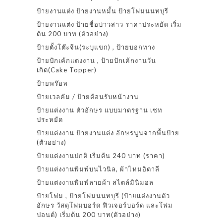
ป้ายงานแต่ง ป้ายงานหมั้น ป้ายโฟมนนทบุรี
ป้ายงานแต่ง ป้ายชื่อบ่าวสาว ราคาประหยัด เริ่ม
ต้น 200 บาท (ตัวอย่าง)
ป้ายตั้งโต๊ะจีน(ระบุแขก) , ป้ายบอกทาง
ป้ายปักเค้กแต่งงาน , ป้ายปักเค้กงานวัน
เกิด(Cake Topper)
ป้ายพร๊อพ
ป้ายเวลคัม / ป้ายต้อนรับหน้างาน
ป้ายแต่งงาน ตัวอักษร แบบมาตรฐาน เซท
ประหยัด
ป้ายแต่งงาน ป้ายงานแต่ง อักษรนูนจากพื้นป้าย
(ตัวอย่าง)
ป้ายแต่งงานปกติ เริ่มต้น 240 บาท (ราคา)
ป้ายแต่งงานพิมพ์บนไวนิล, ผ้าไหมอิตาลี
ป้ายแต่งงานพิมพ์ลายผ้า สไตล์มินิมอล
ป้ายโฟม , ป้ายโฟมนนทบุรี (ป้ายแต่งงานตัว
อักษร วัสดุโฟมบอร์ด ฟิวเจอร์บอร์ด และโฟม
ปอนด์) เริ่มต้น 200 บาท(ตัวอย่าง)