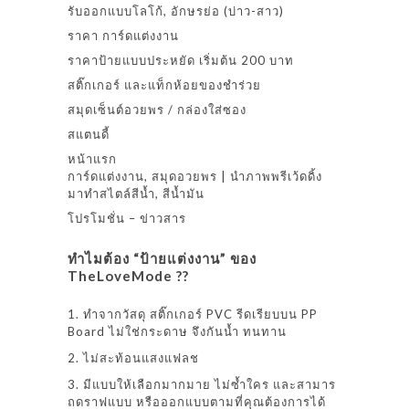
รับออกแบบโลโก้, อักษรย่อ (บ่าว-สาว)
ราคา การ์ดแต่งงาน
ราคาป้ายแบบประหยัด เริ่มต้น 200 บาท
สติ๊กเกอร์ และแท็กห้อยของชำร่วย
สมุดเซ็นต์อวยพร / กล่องใส่ซอง
สแตนดี้
หน้าแรก
การ์ดแต่งงาน, สมุดอวยพร | นำภาพพรีเว้ดดิ้ง
มาทำสไตล์สีน้ำ, สีน้ำมัน
โปรโมชั่น – ข่าวสาร
ทำไมต้อง “ป้ายแต่งงาน” ของ
TheLoveMode ??
1. ทำจากวัสดุ สติ๊กเกอร์ PVC รีดเรียบบน PP
Board ไม่ใช่กระดาษ จึงกันน้ำ ทนทาน
2. ไม่สะท้อนแสงแฟลช
3. มีแบบให้เลือกมากมาย ไม่ซ้ำใคร และสามาร
ถดราฟแบบ หรือออกแบบตามที่คุณต้องการได้