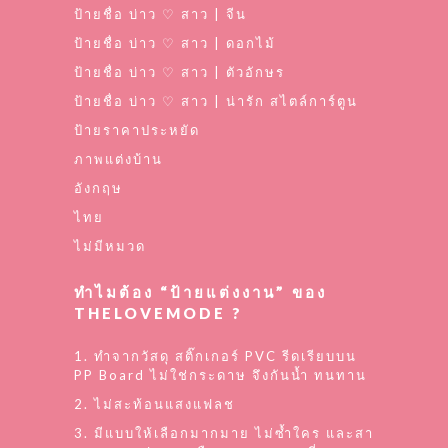
ป้ายชื่อ บ่าว ♡ สาว | จีน
ป้ายชื่อ บ่าว ♡ สาว | ดอกไม้
ป้ายชื่อ บ่าว ♡ สาว | ตัวอักษร
ป้ายชื่อ บ่าว ♡ สาว | น่ารัก สไตล์การ์ตูน
ป้ายราคาประหยัด
ภาพแต่งบ้าน
อังกฤษ
ไทย
ไม่มีหมวด
ทำไมต้อง “ป้ายแต่งงาน” ของ
THELOVEMODE ?
1. ทำจากวัสดุ สติ๊กเกอร์ PVC รีดเรียบบน
PP Board ไม่ใช่กระดาษ จึงกันน้ำ ทนทาน
2. ไม่สะท้อนแสงแฟลช
3. มีแบบให้เลือกมากมาย ไม่ซ้ำใคร และสา