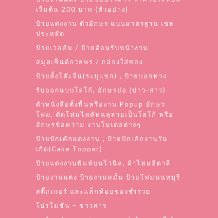
เริ่มต้น 200 บาท (ตัวอย่าง)
ป้ายแต่งงาน ตัวอักษร แบบมาตรฐาน เซท
ประหยัด
ป้ายเวลคัม / ป้ายต้อนรับหน้างาน
สมุดเซ็นต์อวยพร / กล่องใส่ซอง
ป้ายตั้งโต๊ะจีน(ระบุแขก) , ป้ายบอกทาง
รับออกแบบโลโก้, อักษรย่อ (บ่าว-สาว)
ตัวหนังสือตั้งพื้นหรืองาน Popup อักษร
โฟม, ตัดโฟมไดคัทฉลุลายเป็นโลโก้ หรือ
อักษรข้อความ งานโมเดลต่างๆ
ป้ายปักเค้กแต่งงาน , ป้ายปักเค้กงานวัน
เกิด(Cake Topper)
ป้ายแต่งงานพิมพ์บนไวนิล, ผ้าไหมอิตาลี
ป้ายงานแต่ง ป้ายงานหมั้น ป้ายโฟมนนทบุรี
สติ๊กเกอร์ และแท็กห้อยของชำร่วย
โปรโมชั่น – ข่าวสาร