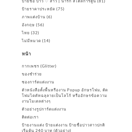
ป้ายชื่อ บ่าว ♡ สาว | น่ารัก สไตล์การ์ตูน
(81)
ป้ายราคาประหยัด
(75)
ภาพแต่งบ้าน
(6)
อังกฤษ
(56)
ไทย
(32)
ไม่มีหมวด
(14)
หน้า
กากเพชร (Glitter)
ของชำร่วย
ซองการ์ดแต่งงาน
ตัวหนังสือตั้งพื้นหรืองาน Popup อักษรโฟม, ตัด
โฟมไดคัทฉลุลายเป็นโลโก้ หรืออักษรข้อความ
งานโมเดลต่างๆ
ตัวอย่างรูปการ์ดแต่งงาน
ติดต่อเรา
ป้ายงานแต่ง ป้ายแต่งงาน ป้ายชื่อบ่าวสาวปกติ
เริ่มต้น 240 บาท (ตัวอย่าง)