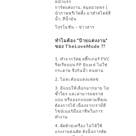
หน้าแรก
การ์ดแต่งงาน, สมุดอวยพร |
นำภาพพรีเว้ดดิ้ง มาทำสไตล์สี
น้ำ, สีน้ำมัน
โปรโมชั่น – ข่าวสาร
ทำไมต้อง “ป้ายแต่งงาน”
ของ TheLoveMode ??
1. ทำจากวัสดุ สติ๊กเกอร์ PVC
รีดเรียบบน PP Board ไม่ใช่
กระดาษ จึงกันน้ำ ทนทาน
2. ไม่สะท้อนแสงแฟลช
3. มีแบบให้เลือกมากมาย ไม่
ซ้ำใคร และสามารถดราฟ
แบบ หรือออกแบบตามที่คุณ
ต้องการได้ เนื่องจากเรามีดี
ไซน์เนอร์มืออาชีพในการ
ทำงาน
4. ตัดด้วยเครื่อง ไม่ได้ใช้
แรงงานคนตัด ดังนั้นการตัด