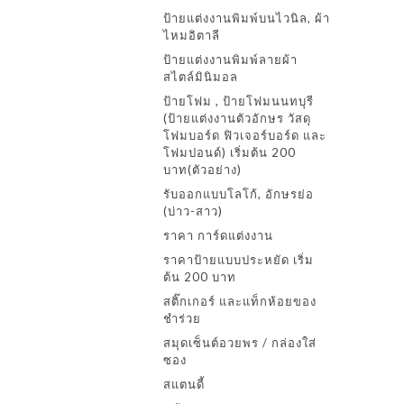
ป้ายแต่งงานพิมพ์บนไวนิล, ผ้า
ไหมอิตาลี
ป้ายแต่งงานพิมพ์ลายผ้า
สไตล์มินิมอล
ป้ายโฟม , ป้ายโฟมนนทบุรี
(ป้ายแต่งงานตัวอักษร วัสดุ
โฟมบอร์ด ฟิวเจอร์บอร์ด และ
โฟมปอนด์) เริ่มต้น 200
บาท(ตัวอย่าง)
รับออกแบบโลโก้, อักษรย่อ
(บ่าว-สาว)
ราคา การ์ดแต่งงาน
ราคาป้ายแบบประหยัด เริ่ม
ต้น 200 บาท
สติ๊กเกอร์ และแท็กห้อยของ
ชำร่วย
สมุดเซ็นต์อวยพร / กล่องใส่
ซอง
สแตนดี้