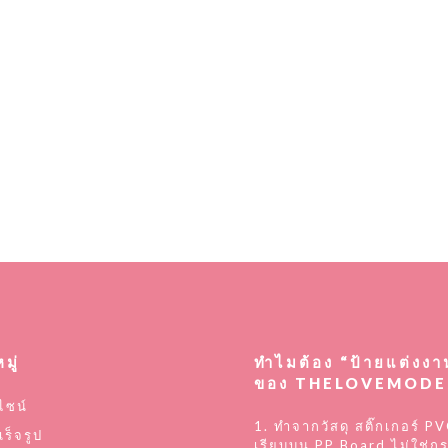
มู่
ทำไมต้อง “ป้ายแต่งงา
ของ THELOVEMODE
ไซน์
1. ทำจากวัสดุ สติ๊กเกอร์ PV
เร็จรูป
เรียบบน PP Board ไม่ใช่ก