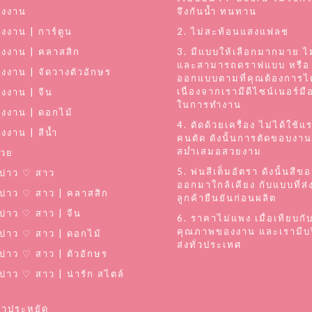
่งงาน
จึงกันน้ำ ทนทาน
่งงาน | การ์ตูน
2. ไม่สะท้อนแสงแฟลช
่งงาน | คลาสสิก
3. มีแบบให้เลือกมากมาย ไม
และสามารถดราฟแบบ หรือ
่งงาน | จัดวางตัวอักษร
ออกแบบตามที่คุณต้องการได
เนื่องจากเรามีดีไซน์เนอร์ม
่งงาน | จีน
ในการทำงาน
่งงาน | ดอกไม้
4. ตัดด้วยเครื่อง ไม่ได้ใช้
งงาน | สีน้ำ
คนตัด ดังนั้นการตัดขอบงาน
สม่ำเสมอสวยงาม
่วย
5. พ่นสีเต็มอัตรา ดังนั้นสีข
อ บ่าว ♡ สาว
ออกมาใกล้เคียง กับแบบที่ส่
อ บ่าว ♡ สาว | คลาสสิก
ลูกค้ายืนยันก่อนผลิต
 บ่าว ♡ สาว | จีน
6. ราคาไม่แพง เมื่อเทียบกั
คุณภาพของงาน และเรามีบร
อ บ่าว ♡ สาว | ดอกไม้
ส่งทั่วประเทศ
อ บ่าว ♡ สาว | ตัวอักษร
 บ่าว ♡ สาว | น่ารัก สไตล์
คาประหยัด