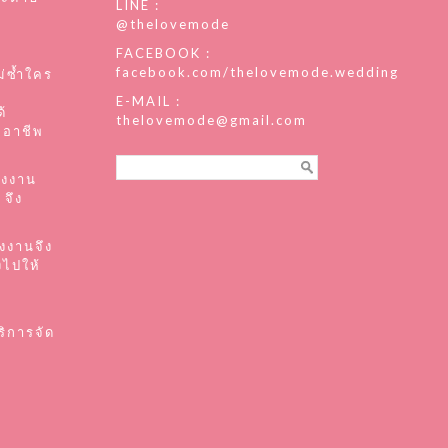
LINE :
@thelovemode
FACEBOOK :
facebook.com/thelovemode.wedding
่ซ้ำใคร
E-MAIL :
้
thelovemode@gmail.com
ืออาชีพ
แรงงาน
 จึง
องงานจึง
งไปให้
บ
ิการจัด