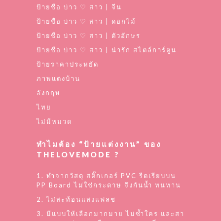
ป้ายชื่อ บ่าว ♡ สาว | จีน
ป้ายชื่อ บ่าว ♡ สาว | ดอกไม้
ป้ายชื่อ บ่าว ♡ สาว | ตัวอักษร
ป้ายชื่อ บ่าว ♡ สาว | น่ารัก สไตล์การ์ตูน
ป้ายราคาประหยัด
ภาพแต่งบ้าน
อังกฤษ
ไทย
ไม่มีหมวด
ทำไมต้อง “ป้ายแต่งงาน” ของ
THELOVEMODE ?
1. ทำจากวัสดุ สติ๊กเกอร์ PVC รีดเรียบบน
PP Board ไม่ใช่กระดาษ จึงกันน้ำ ทนทาน
2. ไม่สะท้อนแสงแฟลช
3. มีแบบให้เลือกมากมาย ไม่ซ้ำใคร และสา