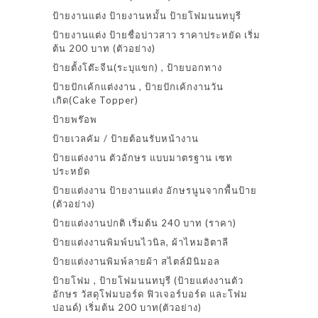
ป้ายงานแต่ง ป้ายงานหมั้น ป้ายโฟมนนทบุรี
ป้ายงานแต่ง ป้ายชื่อบ่าวสาว ราคาประหยัด เริ่ม
ต้น 200 บาท (ตัวอย่าง)
ป้ายตั้งโต๊ะจีน(ระบุแขก) , ป้ายบอกทาง
ป้ายปักเค้กแต่งงาน , ป้ายปักเค้กงานวัน
เกิด(Cake Topper)
ป้ายพร๊อพ
ป้ายเวลคัม / ป้ายต้อนรับหน้างาน
ป้ายแต่งงาน ตัวอักษร แบบมาตรฐาน เซท
ประหยัด
ป้ายแต่งงาน ป้ายงานแต่ง อักษรนูนจากพื้นป้าย
(ตัวอย่าง)
ป้ายแต่งงานปกติ เริ่มต้น 240 บาท (ราคา)
ป้ายแต่งงานพิมพ์บนไวนิล, ผ้าไหมอิตาลี
ป้ายแต่งงานพิมพ์ลายผ้า สไตล์มินิมอล
ป้ายโฟม , ป้ายโฟมนนทบุรี (ป้ายแต่งงานตัว
อักษร วัสดุโฟมบอร์ด ฟิวเจอร์บอร์ด และโฟม
ปอนด์) เริ่มต้น 200 บาท(ตัวอย่าง)