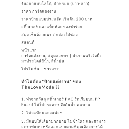
รับออกแบบโลโก้, อักษรย่อ (บ่าว-สาว)
ราคา การ์ดแต่งงาน
ราคาป้ายแบบประหยัด เริ่มต้น 200 บาท
สติ๊กเกอร์ และแท็กห้อยของชำร่วย
สมุดเซ็นต์อวยพร / กล่องใส่ซอง
สแตนดี้
หน้าแรก
การ์ดแต่งงาน, สมุดอวยพร | นำภาพพรีเว้ดดิ้ง
มาทำสไตล์สีน้ำ, สีน้ำมัน
โปรโมชั่น – ข่าวสาร
ทำไมต้อง “ป้ายแต่งงาน” ของ
TheLoveMode ??
1. ทำจากวัสดุ สติ๊กเกอร์ PVC รีดเรียบบน PP
Board ไม่ใช่กระดาษ จึงกันน้ำ ทนทาน
2. ไม่สะท้อนแสงแฟลช
3. มีแบบให้เลือกมากมาย ไม่ซ้ำใคร และสามาร
ถดราฟแบบ หรือออกแบบตามที่คุณต้องการได้