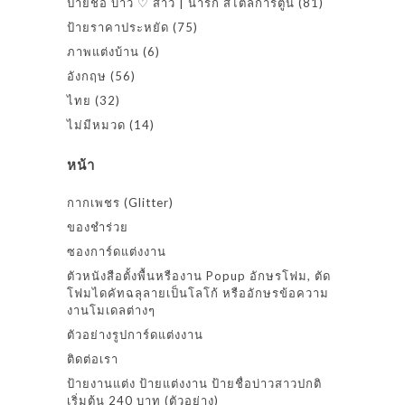
ป้ายชื่อ บ่าว ♡ สาว | น่ารัก สไตล์การ์ตูน
(81)
ป้ายราคาประหยัด
(75)
ภาพแต่งบ้าน
(6)
อังกฤษ
(56)
ไทย
(32)
ไม่มีหมวด
(14)
หน้า
กากเพชร (Glitter)
ของชำร่วย
ซองการ์ดแต่งงาน
ตัวหนังสือตั้งพื้นหรืองาน Popup อักษรโฟม, ตัด
โฟมไดคัทฉลุลายเป็นโลโก้ หรืออักษรข้อความ
งานโมเดลต่างๆ
ตัวอย่างรูปการ์ดแต่งงาน
ติดต่อเรา
ป้ายงานแต่ง ป้ายแต่งงาน ป้ายชื่อบ่าวสาวปกติ
เริ่มต้น 240 บาท (ตัวอย่าง)