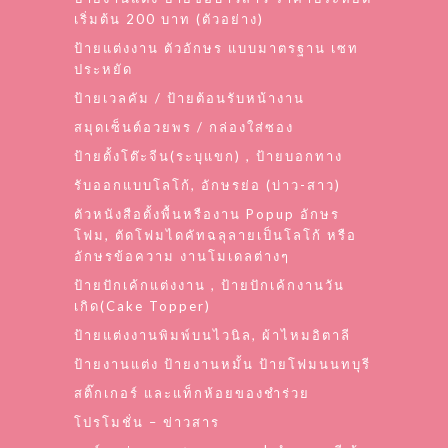
เริ่มต้น 200 บาท (ตัวอย่าง)
ป้ายแต่งงาน ตัวอักษร แบบมาตรฐาน เซท
ประหยัด
ป้ายเวลคัม / ป้ายต้อนรับหน้างาน
สมุดเซ็นต์อวยพร / กล่องใส่ซอง
ป้ายตั้งโต๊ะจีน(ระบุแขก) , ป้ายบอกทาง
รับออกแบบโลโก้, อักษรย่อ (บ่าว-สาว)
ตัวหนังสือตั้งพื้นหรืองาน Popup อักษร
โฟม, ตัดโฟมไดคัทฉลุลายเป็นโลโก้ หรือ
อักษรข้อความ งานโมเดลต่างๆ
ป้ายปักเค้กแต่งงาน , ป้ายปักเค้กงานวัน
เกิด(Cake Topper)
ป้ายแต่งงานพิมพ์บนไวนิล, ผ้าไหมอิตาลี
ป้ายงานแต่ง ป้ายงานหมั้น ป้ายโฟมนนทบุรี
สติ๊กเกอร์ และแท็กห้อยของชำร่วย
โปรโมชั่น – ข่าวสาร