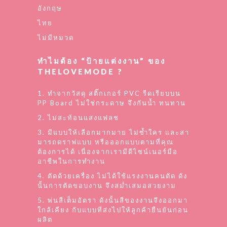
อังกฤษ
ไทย
ไม่มีหมวด
ทำไมต้อง “ป้ายแต่งงาน” ของ
THELOVEMODE ?
1. ทำจากวัสดุ สติ๊กเกอร์ PVC รีดเรียบบน
PP Board ไม่ใช่กระดาษ จึงกันน้ำ ทนทาน
2. ไม่สะท้อนแสงแฟลช
3. มีแบบให้เลือกมากมาย ไม่ซ้ำใคร และสา
มารถดราฟแบบ หรือออกแบบตามที่คุณ
ต้องการได้ เนื่องจากเรามีดีไซน์เนอร์มือ
อาชีพในการทำงาน
4. ตัดด้วยเครื่อง ไม่ได้ใช้แรงงานคนตัด ดัง
นั้นการตัดขอบงาน จึงสม่ำเสมอสวยงาม
5. พ่นสีเต็มอัตรา ดังนั้นสีของงานจึงออกมา
ใกล้เคียง กับแบบที่ส่งไปให้ลูกค้ายืนยันก่อน
ผลิต