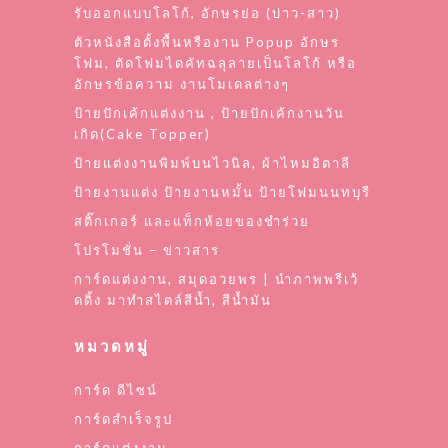
รับออกแบบโลโก้, อักษรย่อ (บ่าว-สาว)
ตัวหนังสือตั้งพื้นหรืองาน Popup อักษร
โฟม, ตัดโฟมไดคัทฉลุลายเป็นโลโก้ หรือ
อักษรข้อความ งานโมเดลต่างๆ
ป้ายปักเค้กแต่งงาน , ป้ายปักเค้กงานวัน
เกิด(Cake Topper)
ป้ายแต่งงานพิมพ์บนไวนิล, ผ้าไหมอิตาลี
ป้ายงานแต่ง ป้ายงานหมั้น ป้ายโฟมนนทบุรี
สติ๊กเกอร์ และแท็กห้อยของชำร่วย
โปรโมชั่น – ข่าวสาร
การ์ดแต่งงาน, สมุดอวยพร | นำภาพพรีเว้
ดดิ้ง มาทำสไตล์สีน้ำ, สีน้ำมัน
หมวดหมู่
การ์ด ดีไซน์
การ์ดสำเร็จรูป