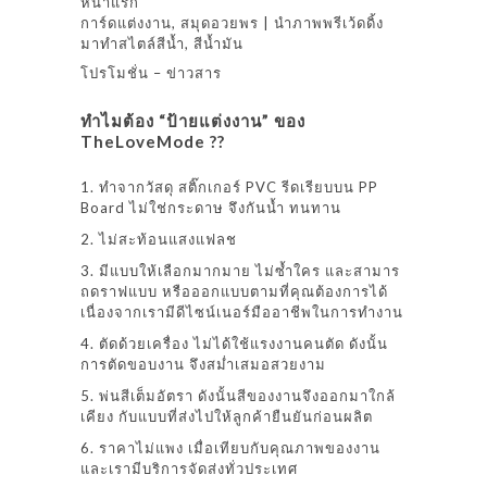
หน้าแรก
การ์ดแต่งงาน, สมุดอวยพร | นำภาพพรีเว้ดดิ้ง
มาทำสไตล์สีน้ำ, สีน้ำมัน
โปรโมชั่น – ข่าวสาร
ทำไมต้อง “ป้ายแต่งงาน” ของ
TheLoveMode ??
1. ทำจากวัสดุ สติ๊กเกอร์ PVC รีดเรียบบน PP
Board ไม่ใช่กระดาษ จึงกันน้ำ ทนทาน
2. ไม่สะท้อนแสงแฟลช
3. มีแบบให้เลือกมากมาย ไม่ซ้ำใคร และสามาร
ถดราฟแบบ หรือออกแบบตามที่คุณต้องการได้
เนื่องจากเรามีดีไซน์เนอร์มืออาชีพในการทำงาน
4. ตัดด้วยเครื่อง ไม่ได้ใช้แรงงานคนตัด ดังนั้น
การตัดขอบงาน จึงสม่ำเสมอสวยงาม
5. พ่นสีเต็มอัตรา ดังนั้นสีของงานจึงออกมาใกล้
เคียง กับแบบที่ส่งไปให้ลูกค้ายืนยันก่อนผลิต
6. ราคาไม่แพง เมื่อเทียบกับคุณภาพของงาน
และเรามีบริการจัดส่งทั่วประเทศ