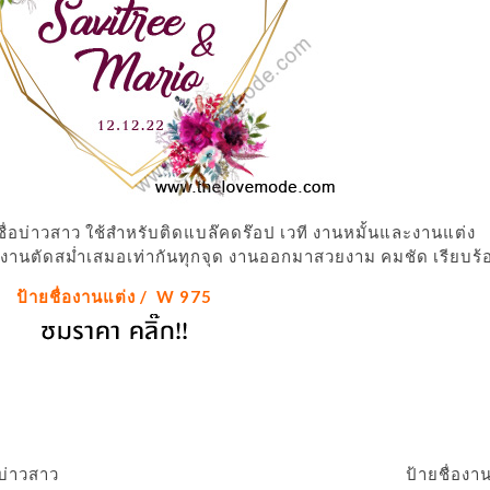
ชื่อบ่าวสาว ใช้สำหรับติดแบล๊คดร๊อป เวที งานหมั้นและงานแต่ง
อ) งานตัดสม่ำเสมอเท่ากันทุกจุด งานออกมาสวยงาม คมชัด เรียบร้
ป้ายชื่องานแต่ง / W 975
อบ่าวสาว
ป้ายชื่อง