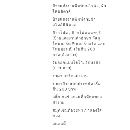
ป้ายแต่งงานพิมพ์บนไวนิล, ผ้า
ไหมอิตาลี
ป้ายแต่งงานพิมพ์ลายผ้า
สไตล์มินิมอล
ป้ายโฟม , ป้ายโฟมนนทบุรี
(ป้ายแต่งงานตัวอักษร วัสดุ
โฟมบอร์ด ฟิวเจอร์บอร์ด และ
โฟมปอนด์) เริ่มต้น 200
บาท(ตัวอย่าง)
รับออกแบบโลโก้, อักษรย่อ
(บ่าว-สาว)
ราคา การ์ดแต่งงาน
ราคาป้ายแบบประหยัด เริ่ม
ต้น 200 บาท
สติ๊กเกอร์ และแท็กห้อยของ
ชำร่วย
สมุดเซ็นต์อวยพร / กล่องใส่
ซอง
สแตนดี้