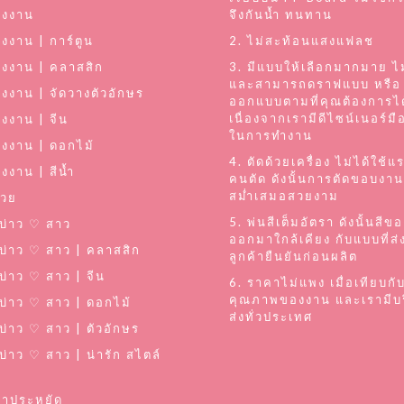
่งงาน
จึงกันน้ำ ทนทาน
่งงาน | การ์ตูน
2. ไม่สะท้อนแสงแฟลช
่งงาน | คลาสสิก
3. มีแบบให้เลือกมากมาย ไม
และสามารถดราฟแบบ หรือ
่งงาน | จัดวางตัวอักษร
ออกแบบตามที่คุณต้องการได
เนื่องจากเรามีดีไซน์เนอร์ม
่งงาน | จีน
ในการทำงาน
่งงาน | ดอกไม้
4. ตัดด้วยเครื่อง ไม่ได้ใช้
งงาน | สีน้ำ
คนตัด ดังนั้นการตัดขอบงาน
สม่ำเสมอสวยงาม
่วย
5. พ่นสีเต็มอัตรา ดังนั้นสีข
อ บ่าว ♡ สาว
ออกมาใกล้เคียง กับแบบที่ส่
อ บ่าว ♡ สาว | คลาสสิก
ลูกค้ายืนยันก่อนผลิต
 บ่าว ♡ สาว | จีน
6. ราคาไม่แพง เมื่อเทียบกั
คุณภาพของงาน และเรามีบร
อ บ่าว ♡ สาว | ดอกไม้
ส่งทั่วประเทศ
อ บ่าว ♡ สาว | ตัวอักษร
 บ่าว ♡ สาว | น่ารัก สไตล์
คาประหยัด