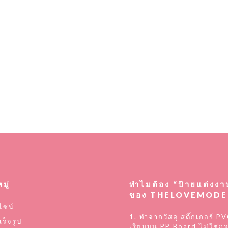
มู่
ทำไมต้อง “ป้ายแต่งงา
ของ THELOVEMODE
ไซน์
1. ทำจากวัสดุ สติ๊กเกอร์ PV
เร็จรูป
เรียบบน PP Board ไม่ใช่ก