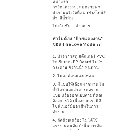
หน้าแรก
การ์ดแต่งงาน, สมุดอวยพร |
นำภาพพรีเว้ดดิ้ง มาทำสไตล์สี
น้ำ, สีน้ำมัน
โปรโมชั่น – ข่าวสาร
ทำไมต้อง “ป้ายแต่งงาน”
ของ TheLoveMode ??
1. ทำจากวัสดุ สติ๊กเกอร์ PVC
รีดเรียบบน PP Board ไม่ใช่
กระดาษ จึงกันน้ำ ทนทาน
2. ไม่สะท้อนแสงแฟลช
3. มีแบบให้เลือกมากมาย ไม่
ซ้ำใคร และสามารถดราฟ
แบบ หรือออกแบบตามที่คุณ
ต้องการได้ เนื่องจากเรามีดี
ไซน์เนอร์มืออาชีพในการ
ทำงาน
4. ตัดด้วยเครื่อง ไม่ได้ใช้
แรงงานคนตัด ดังนั้นการตัด