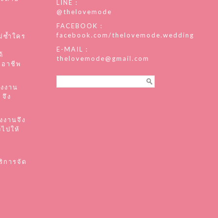
LINE :
@thelovemode
FACEBOOK :
facebook.com/thelovemode.wedding
่ซ้ำใคร
E-MAIL :
้
thelovemode@gmail.com
ืออาชีพ
แรงงาน
 จึง
องงานจึง
งไปให้
บ
ิการจัด